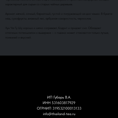
характерный для сырья со старых чайных деревьев.
Аромат мягкий, сочный, бархатный, густой и погружающий на дно чашки. В букете:
мёд, сухофрукты, влажный лес, арбузная сахаристость, чернослив.
Хун Ча Гу Шу хорошо и мягко согревает, бодрит и придает сил. Обладает
отличным потенциалом к выдержке – с годами может становится только лучше,
полезней и вкусней.
ИП Губарь В.А.
ИНН 531603817929
ОГРНИП 319532100013133
info@thailand-tea.ru