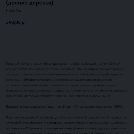
(дрение деревья)
Hubar Tea
390,00
р.
Добавить в корзину
Красный чай со старых чайных деревьев – особенный, желанный и любимый
продукт любителей чая на Востоке и не только. Чай со старых чайных деревьев
обладает сбалансированным биохимическим составом, мягко воздействует на
организм и обладает сложным, многогранным вкусом, характерным для
ассамских чайных деревьев. Также чай со старых чайных деревьев хорошо
храниться, не теряя в качестве с годами, а по мнению многих чайных экспертов и
любителей чая только набирает в силе и цене, подобно пуэрам и вину.
Возраст чайных деревьев в саду – от 80 до 400 лет, высота сада около 1000м.
Вкус чая насыщенный, крепкий, густой и маслянистый, с достаточной терпкостью,
которая быстро переходит в сладкое, немного вязкое, с хорошим чайным вкусом
послевкусие. В букете – старое дерево, мёд, финики и инжир, курага, пряности и
чернослив, немного сочных ягод в послевкусии и приятный, камфорный холодок