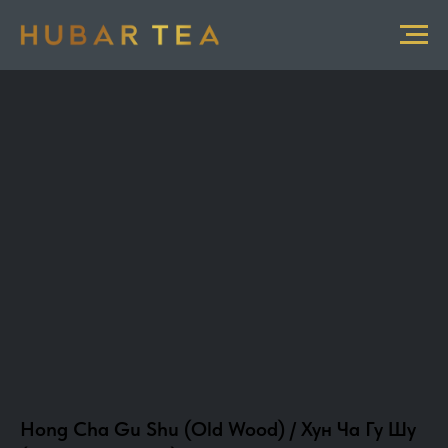
Hong Cha Gu Shu (Old Wood) / Хун Ча Гу Шу