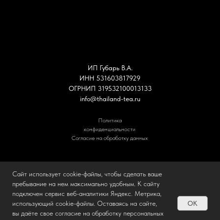
ИП Губарь В.А.
ИНН 531603817929
ОГРНИП 319532100013133
info@thailand-tea.ru
Политика
конфиденциальности
Согласие на обработку данных
Сайт использует cookie-файлы, чтобы сделать ваше
пребывание на нем максимально удобным. К cайту
КАТАЛОГ
О НАС
ДОСТАВКА И ОПЛАТА
БЛОГ
подключен сервис веб-аналитики Яндекс. Метрика,
OK
использующий cookie-файлы. Оставаясь на сайте,
© 2025 HUBAR TEA
вы даёте свое согласие на обработку персональных