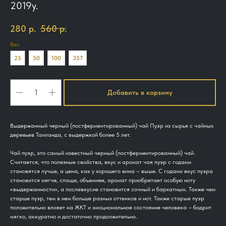
2019у.
280
р.
560
р.
Вес
25
50
100
357
Добавить в корзину
Выдержанный черный (постферментированный) чай Пуэр из сырья с чайных
деревьев Таиланда, с выдержкой более 5 лет.
Чай пуэр, это самый известный черный (постферментированный) чай.
Считается, что полезные свойства, вкус и аромат чая пуэр с годами
становятся лучше, а цена, как у хорошего вина – выше. С годами вкус пуэра
становится мягче, слаще, объемнее, аромат приобретает особую ноту
«выдержанности», а послевкусие становится сочный и бархатным. Также чем
старше пуэр, тем в нем больше разных оттенков и нот. Также старые пуэр
положительно влияет на ЖКТ и эмоциональное состояние человека – бодрит
мягко, аккуратно и достаточно продолжительно.