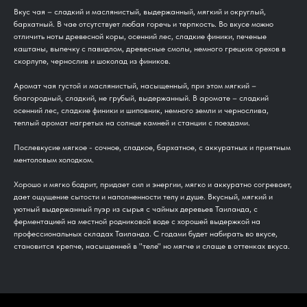
Вкус чая – сладкий и маслянистый, выдержанный, мягкий и округлый,
бархатный. В чае отсутствует любая горечь и терпкость. Во вкусе можно
отличить ноты древесной коры, осенний лес, сладкие финики, печеные
каштаны, выпечку с павидлом, древесные смолы, немного грецких орехов в
скорлупе, чернослив и шоколад из фиников.
Аромат чая густой и маслянистый, насыщенный, при этом мягкий –
благородный, сладкий, не грубый, выдержанный. В аромате – сладкий
осенний лес, сладкие финики и шиповник, немного земли и чернослива,
теплый аромат нагретых на солнце камней и станции с поездами.
Послевкусие мягкое - сочное, сладкое, бархатное, с аккуратных и приятным
ментоловым холодком.
Хорошо и мягко бодрит, придает сил и энергии, мягко и аккуратно согревает,
дает ощущение сытости и наполненности телу и душе. Вкусный, мягкий и
уютный выдержанный пуэр из сырья с чайных деревьев Таиланда, с
ферментацией на местной родниковой воде с хорошей выдержкой на
профессиональных складах Таиланда. С годами будет набирать во вкусе,
становится крепче, насыщенней в "теле" но мягче и слаще в оттенках вкуса.