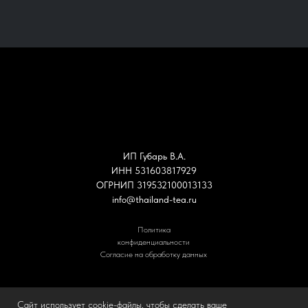
ИП Губарь В.А.
ИНН 531603817929
ОГРНИП 319532100013133
info@thailand-tea.ru
Политика
конфиденциальности
Согласие на обработку данных
Сайт использует cookie-файлы, чтобы сделать ваше