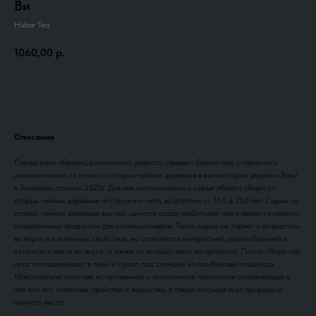
Ви
Hubar Tea
1060,00
р.
Добавить в корзину
Описание
Перед вами образец роскошного, редкого, свежего белого чая, собранного
исключительно из почек со старых чайных деревьев в высокогорье деревни Вави
в Таиланде, осенью 2025г. Для чая использовалось сырье общего сбора со
старых чайных деревьев ассамского типа, возрастом от 150 д 250 лет. Сырье со
старых чайных деревьев высоко ценится среди любителей чая и является редким,
вожделенным продуктом для коллекционеров. Такое сырье не теряет с возрастом
во вкусе и в полезных свойствах, но становится интересней, разнообразней в
оттенках и мягче во вкусе, а также по воздействию на организм. После сбора чай
просто подвяливают в тени и сушат под солнцем на бамбуковых подносах.
Максимально простая, естественная и экологичная технология сохраняющая в
чае все его полезные свойства и вещества, а также несущая вкус природы и
чайного листа.