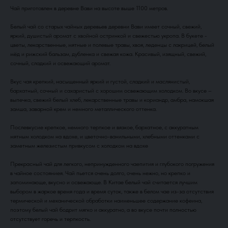
Чай приготовлен в деревне Вави на высоте выше 1100 метров.
Белый чай со старых чайных деревьев деревни Вави имеет сочный, свежий,
яркий, душистый аромат с хвойной остринкой и свежестью укропа. В букете -
цветы, лекарственные, мятные и полевые травы, хвоя, леденцы с лакрицей, белый
мёд и рижский бальзам, дубленка и свежая кожа. Красивый, изящный, свежий,
сочный, сладкий и освежающий аромат.
Вкус чая крепкий, насыщенный яркий и густой, сладкий и маслянистый,
бархатный, сочный и сахаристый с хорошим освежающим холодком. Во вкусе –
выпечка, свежий белый хлеб, лекарственные травы и кориандр, амбра, намокшая
замша, заварной крем и немного металлического оттенка.
Послевкусие крепкое, немного терпкое и вязкое, бархатное, с аккуратным
мятным холодком на вдохе, и цветочно-ванильными, хлебными оттенками с
заметным железистым привкусом с холодком на вдохе
Прекрасный чай для легкого, непринужденного чаепития и глубокого погружения
в чайное состояниея. Чай пьется очень долго, очень нежно, но крепко и
запоминающе, вкусно и освежающе. В Китае белый чай считается лучшим
выбором в жаркое время года и время суток, также в белом чае из-за отсутствия
термической и механической обработки наименьшее содержание кофеина,
поэтому белый чай бодрит мягко и аккуратно, а во вкусе почти полностью
отсутствует горечь и терпкость.