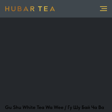
Gu Shu White Tea Wa Wee / Гу Шу Бай Ча Ва