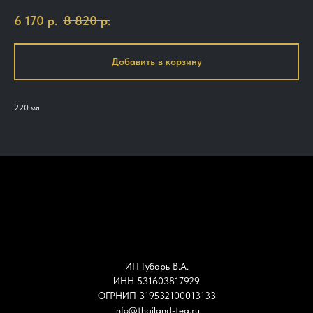
6 170
р.
8 820
р.
Добавить в корзину
220 мл
ИП Губарь В.А.
ИНН 531603817929
ОГРНИП 319532100013133
info@thailand-tea.ru