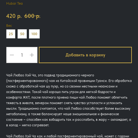
Hubar Tea
420
р.
600
р.
Вес
25
50
100
Добавить в корзину
Чай Любао Хэй Ча, это подвид традиционного черного
(постферментированного) чая из Китайской провинции Гуанси. Его обработка
схожа с обработкой чая шу пуэр, но со своими местными нюансами и
особенностями. Такой чай хорошо пить утром для мягкой бодрости и
комфорта ЖКТ, после плотного приема пищи чай Любао поможет облегчить
тяжесть в животе, вечером поможет снять чувство усталости и успокоить
мысли. Традиционно считается, что чай Любао способствует более высокому
метаболизму, а также балансирует наше эмоциональное и физическое
состояние – способен как взбодрить так и расслабить, в жару – охлаждает, а
в холод – мягко согревает.
Чай Любао Хэй Ча как и любой постферментированный чай, может с годами