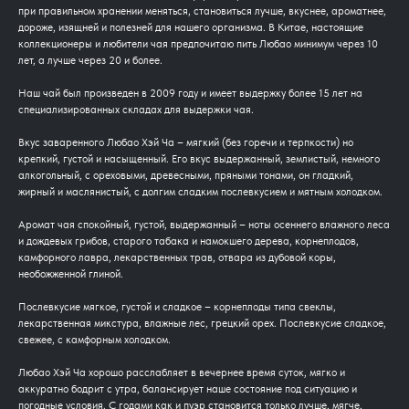
при правильном хранении меняться, становиться лучше, вкуснее, ароматнее,
дороже, изящней и полезней для нашего организма. В Китае, настоящие
коллекционеры и любители чая предпочитаю пить Любао минимум через 10
лет, а лучше через 20 и более.
Наш чай был произведен в 2009 году и имеет выдержку более 15 лет на
специализированных складах для выдержки чая.
Вкус заваренного Любао Хэй Ча – мягкий (без горечи и терпкости) но
крепкий, густой и насыщенный. Его вкус выдержанный, землистый, немного
алкогольный, с ореховыми, древесными, пряными тонами, он гладкий,
жирный и маслянистый, с долгим сладким послевкусием и мятным холодком.
Аромат чая спокойный, густой, выдержанный – ноты осеннего влажного леса
и дождевых грибов, старого табака и намокшего дерева, корнеплодов,
камфорного лавра, лекарственных трав, отвара из дубовой коры,
необожженной глиной.
Послевкусие мягкое, густой и сладкое – корнеплоды типа свеклы,
лекарственная микстура, влажные лес, грецкий орех. Послевкусие сладкое,
свежее, с камфорным холодком.
Любао Хэй Ча хорошо расслабляет в вечернее время суток, мягко и
аккуратно бодрит с утра, балансирует наше состояние под ситуацию и
погодные условия. С годами как и пуэр становится только лучше, мягче,